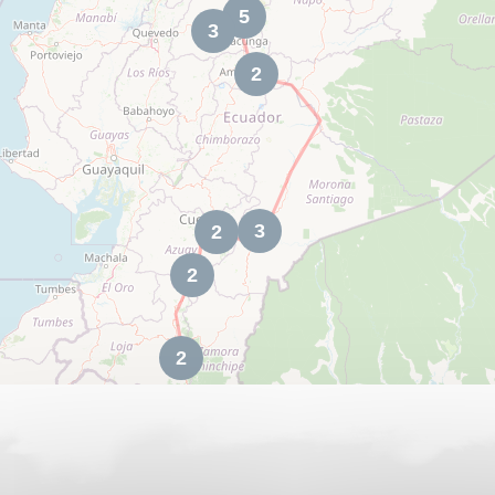
5
3
2
3
2
2
2