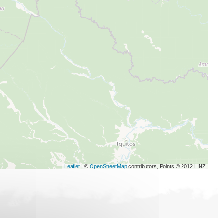
Leaflet
| ©
OpenStreetMap
contributors, Points © 2012 LINZ