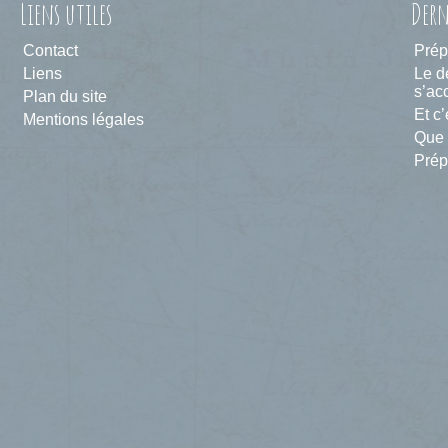
Liens utiles
Dern
Contact
Prép
Liens
Le d
s’acc
Plan du site
Et c’
Mentions légales
Que 
Prép