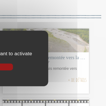
ant to activate
L’Oriente, puis dure remontée vers la Sierra
du
06/05/2017
au
09/06/2017
Descente vers l'Oriente puis remontée vers
Cuenca
+ de détails