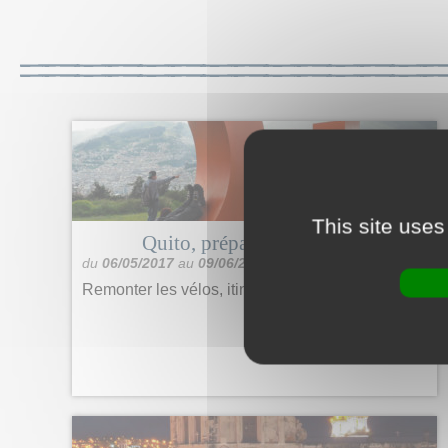
This site uses
Quito, préparatifs et visite.
du
06/05/2017
au
09/06/2017
Remonter les vélos, itinéraire, visite
+ de détails