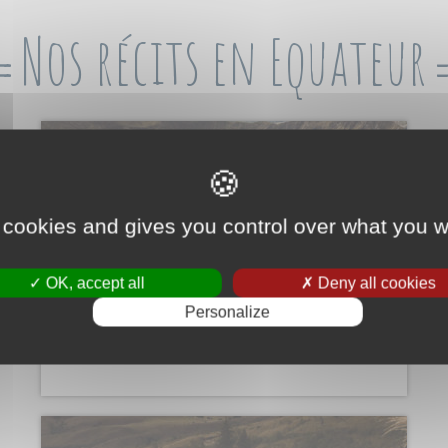
Nos récits en Equateur
 cookies and gives you control over what you w
La route des volcans
du
06/05/2017
au
09/06/2017
OK, accept all
Deny all cookies
De Quito à Baños : Cotopaxi, Quilotoa,
Tungurahua...
Personalize
+ de détails