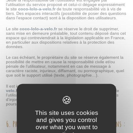
Seule la responsabilité de l’utilisateur est engagée par
l’utilisation du service proposé et celui-ci dégage expressément
le site
coco-lolo-a-velo.fr
de toute responsabilité vis à vis de
tiers. Des espaces interactifs (possibilité de poser des questions
dans l’espace contact) sont à la disposition des utilisateurs.
Le site
coco-lolo-a-velo.fr
se réserve le droit de supprimer,
sans mise en demeure préalable, tout contenu déposé dans cet
espace qui contreviendrait à la législation applicable en France,
en particulier aux dispositions relatives à la protection des
données.
Le cas échéant, le propriétaire du site se réserve également la
possibilité de mettre en cause la responsabilité civile et/ou
pénale de l’utilisateur, notamment en cas de message à
caractère raciste, injurieux, diffamant, ou pornographique, quel
que soit le support utilisé (texte, photographie…).
Il est ici rappelé que les développeurs du site
coco-lolo-a-
velo.fr
gardent trace de l’adresse mail, et de l’adresse IP de
l’utilisateur. En conséquence, il doit être conscient qu’en cas
d’injonction de l’autorité judiciaire il peut être retrouvé et
poursuivi.
This site uses cookies
and gives you control
6. Propriété intellectuelle et contrefaçons :
over what you want to