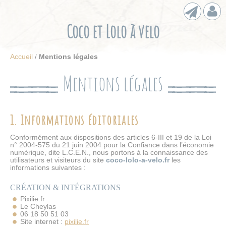
Cookies management panel
Contact
Con
Coco et Lolo à velo
Accueil
/
Mentions légales
Mentions légales
1. Informations éditoriales
Conformément aux dispositions des articles 6-III et 19 de la Loi
n° 2004-575 du 21 juin 2004 pour la Confiance dans l’économie
numérique, dite L.C.E.N., nous portons à la connaissance des
utilisateurs et visiteurs du site
coco-lolo-a-velo.fr
les
informations suivantes :
CRÉATION & INTÉGRATIONS
Pixilie.fr
Le Cheylas
06 18 50 51 03
Site internet :
pixilie.fr