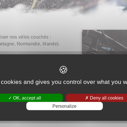
iser nos vélos couchés :
retagne, Normandie, Irlande).
mpteur. Pour partir en grand
 avons alors repris contact
us visite sur le chemin du
 de neuf aux vélos). Ils ont
 cookies and gives you control over what you w
 sur le matériel.
OK, accept all
Deny all cookies
Personalize