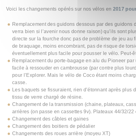
Voici les changements opérés sur nos vélos en
2017 pour
Remplacement des guidons dessous par des guidons de
verra bien si l’avenir nous donne raison) qu’ils sont pl
directe sur la fourche donc pas de problème de jeu au f
de braquage, moins encombrant, pas de risque de torsi
éventuellement plus facile pour pousser le vélo. Peut-ê
Remplacement du porte-bagage en alu du Pioneer par u
facile à ressouder en cambrousse (par contre plus lourd)
pour l’Explorer. Mais le vélo de Coco étant moins charg
casse.
Les baquets se fissuraient, rien d’étonnant après plus
tissu de verre chargé de résine.
Changement de la transmission (chaine, plateaux, casse
arrières (on passe en cassettes 9v). Plateaux 44/32/22 
Changement des câbles et gaines
Changement des boitiers de pédalier
Changements des roues arrière (moyeu XT)