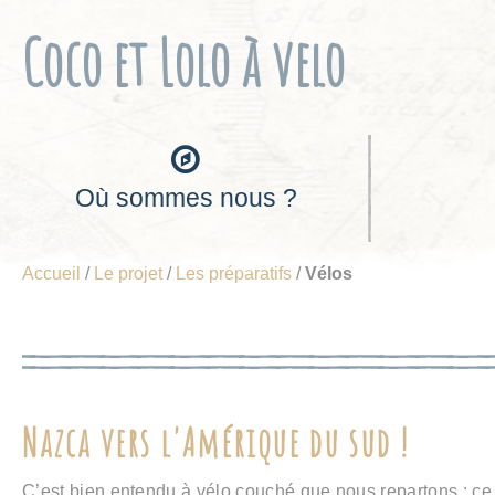
Cookies management panel
Coco et Lolo à velo
Où sommes nous ?
Accueil
/
Le projet
/
Les préparatifs
/
Vélos
Nazca vers l'Amérique du sud !
C’est bien entendu à vélo couché que nous repartons : ce