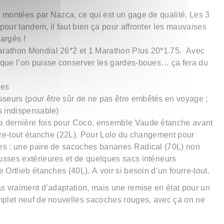
 montées par Nazca, ce qui est un gage de qualité. Les 3
pour tandem, il faut bien ça pour affronter les mauvaises
argés !
arathon Mondial 26*2 et 1 Marathon Plus 20*1.75. Avec
 que l’on puisse conserver les gardes-boues… ça fera du
les
eurs (pour être sûr de ne pas être embêtés en voyage ;
s indispensable)
a dernière fois pour Coco, ensemble Vaude étanche avant
urre-tout étanche (22L). Pour Lolo du changement pour
es : une paire de sacoches bananes Radical (70L) non
usses extérieures et de quelques sacs intérieurs
 Ortlieb étanches (40L). A voir si besoin d’un fourre-tout.
as vraiment d’adaptation, mais une remise en état pour un
plet neuf de nouvelles sacoches rouges, avec ça on ne