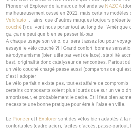
Pioneer et Explorer de la marque hollandaise
NAZCA
(don
malheureusement cessé en 2021, mais certains modèles s
Velofasto
… ainsi que d’autres marques toujours présente
couché
!) qui vont nous porter tout au long de l’Amériqu
ça, ça ne peut que bien se passer là-bas !
A chaque usage son vélo, qui serait assez fou pour voyage
essayé le vélo couché ?!!! Grand confort, bonnes sensati
aérodynamisme (bien utile par vent de face), stabilité accr
bas), originalité donc catalyseur de rencontres. Partout où
un vélo couché chargé passe aussi (comparons ce qui est 
c’est l’adopter !
Le vélo parfait n’existe pas, tout est affaire de compromis.
certains composants soient plus lourds que sur un vélo droi
amortisseur, et probablement le cadre. Et il faut bien adm
nécessite une bonne pratique pour être à l’aise en ville.
Le
Pioneer
et l’
Explorer
sont des vélos bien adaptés à la 
confortables (cadre acier), faciles d’accès, passe-partout. 