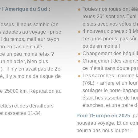
 l’Amerique du Sud :
Toutes nos roues ont été
roues 26″ sont des Exal 
pistes avec nos vélos ch
ssus. Il nous semble (on
4 nouveaux pneus : 3 M
us adaptés au voyage : prise
ces gros pneus, pas sûr
il du temps, meilleur rayon
poids en moins !
on en cas de chute,
Changement des béquil
tre un peu moins relax ?
Changement des amortiss
n en acier, bien plus
ce n’était sans doute pa
. Il n’y en avait pas de 2e
Les sacoches : comme l
é, il y a moins de risque de
(76L) + arrière et un fo
soulager le porte-bagag
 de 25000 km. Réparation au
étanches assortie de ho
étanches, et une paire de
ttes) et des dérailleurs
et cassettes 11-34
Pour l’Europe en 2025
, p
nouveau voyage. Et un com
pourra pas nous louper !