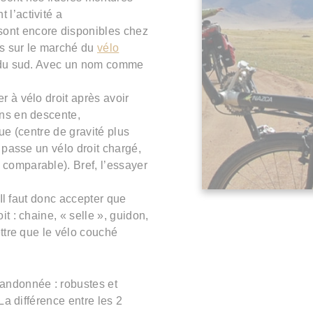
t l’activité a
ont encore disponibles chez
s sur le marché du
vélo
e du sud. Avec un nom comme
r à vélo droit après avoir
ons en descente,
ue (centre de gravité plus
 passe un vélo droit chargé,
comparable). Bref, l’essayer
 Il faut donc accepter que
t : chaine, « selle », guidon,
ettre que le vélo couché
randonnée : robustes et
La différence entre les 2