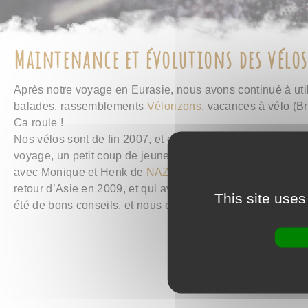
Maintenance et évolutions des vélos
Après notre voyage en Eurasie, nous avons continué à util
balades, rassemblements
Vélorizons
, vacances à vélo (B
Ca roule !
Nos vélos sont de fin 2007, et ont plus de 25000 km au co
voyage, un petit coup de jeune s’avérait nécessaire. Nous
avec Monique et Henk de
NAZCA
(à qui nous avions rend
retour d’Asie en 2009, et qui avaient déjà redonné un coup
This site uses
été de bons conseils, et nous ont accordé une belle remise